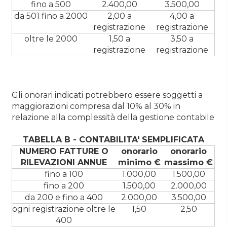
fino a 500
2.400,00
3.500,00
da 501 fino a 2000
2,00 a
4,00 a
registrazione
registrazione
oltre le 2000
1,50 a
3,50 a
registrazione
registrazione
Gli onorari indicati potrebbero essere soggetti a
maggiorazioni compresa dal 10% al 30% in
relazione alla complessità della gestione contabile
TABELLA B - CONTABILITA' SEMPLIFICATA
NUMERO FATTURE O
onorario
onorario
RILEVAZIONI ANNUE
minimo €
massimo €
fino a 100
1.000,00
1.500,00
fino a 200
1.500,00
2.000,00
da 200 e fino a 400
2.000,00
3.500,00
ogni registrazione oltre le
1,50
2,50
400