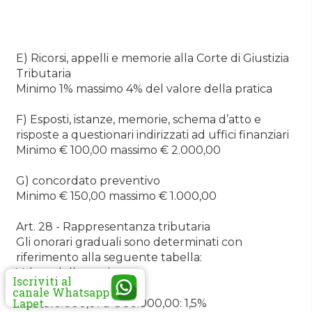
E) Ricorsi, appelli e memorie alla Corte di Giustizia
Tributaria
Minimo 1% massimo 4% del valore della pratica
F) Esposti, istanze, memorie, schema d’atto e
risposte a questionari indirizzati ad uffici finanziari
Minimo € 100,00 massimo € 2.000,00
G) concordato preventivo
Minimo € 150,00 massimo € 1.000,00
Art. 28 - Rappresentanza tributaria
Gli onorari graduali sono determinati con
riferimento alla seguente tabella:
Valore della pratica
Iscriviti al
fino a € 10.000,00: 2%
canale Whatsapp
Lapet
– da €10.000,01 a € 50.000,00: 1,5%