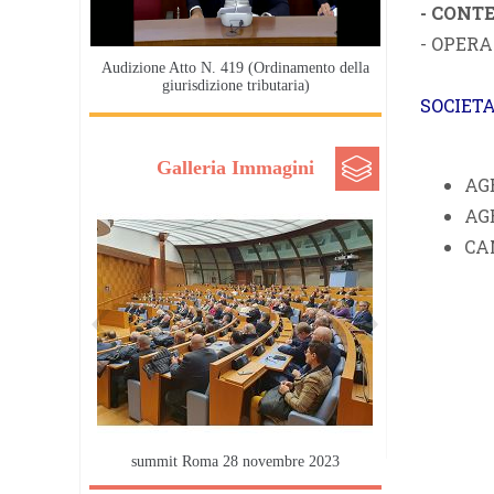
- CONT
- OPER
Audizione Atto N. 419 (Ordinamento della
giurisdizione tributaria)
SOCIETA
Galleria Immagini
AG
AG
CA
summit Roma 28 novembre 2023