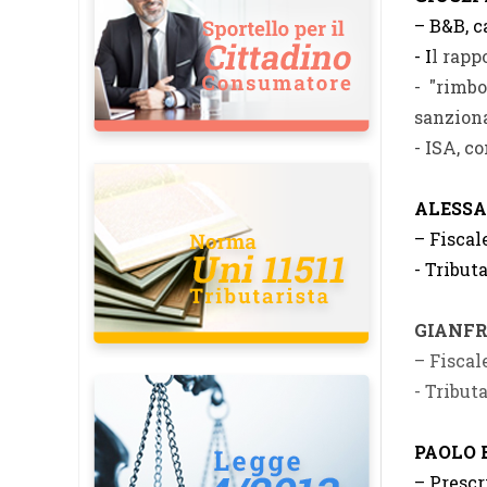
–
B&B, c
- I
l rapp
- "rimbo
sanziona
- ISA, c
ALESS
– Fiscal
- Tribut
GIANFR
– Fiscal
- Tribut
PAOLO 
– Prescr