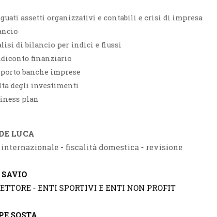
4
Gallerie
Calendario e-Learning
guati assetti organizzativi e contabili e crisi di impresa
ancio
Corsi in streaming
lisi di bilancio per indici e flussi
Calendario Territoriale
diconto finanziario
porto banche imprese
lta degli investimenti
iness plan
DE LUCA
à internazionale - fiscalità domestica - revisione
 SAVIO
ETTORE - ENTI SPORTIVI E ENTI NON PROFIT
PE SOSTA