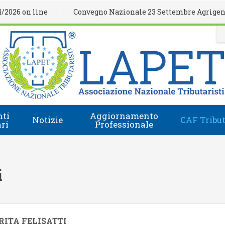
 on line
Convegno Nazionale 23 Settembre Agrigento
ti
Aggiornamento
Notizie
CAF Tribut
ari
Professionale
Comunicati Stampa
Regolamento
i
Eventi Formativi
Accesso e-Learning
i
Rassegna Stampa
Domanda Accreditamento Enti e Relatori
Rivista
Enti e Relatori
RITA FELISATTI
Video
Calendario Nazionale