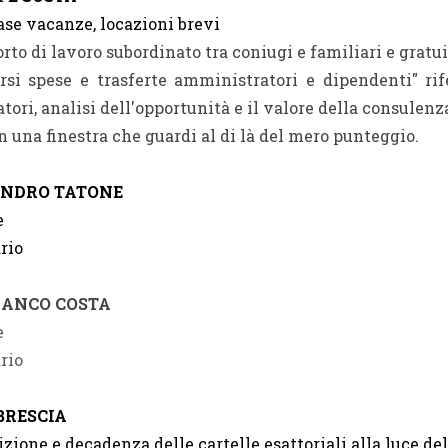
ase vacanze, locazioni brevi
orto di lavoro subordinato tra coniugi e familiari e gratu
rsi spese e trasferte amministratori e dipendenti" rif
tori, analisi dell'opportunità e il valore della consulenz
on una finestra che guardi al di là del mero punteggio.
ANDRO TATONE
e
ario
ANCO COSTA
e
ario
BRESCIA
izione e decadenza delle cartelle esattoriali alla luce d