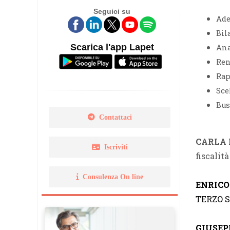
Seguici su
Legge 14 gennaio 2013 N. 
Ade
Bil
Norma Uni 11511
Scarica l'app Lapet
Ana
Ren
Rap
Sce
Bus
Contattaci
CARLA 
Iscriviti
fiscalit
Consulenza On line
ENRICO
TERZO S
GIUSEP