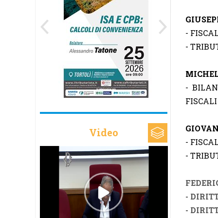
GIUSEP
- FISCA
- TRIBU
MICHEL
- BILAN
FISCALI
GIOVA
Video
- FISCA
- TRIBU
FEDERI
- DIRI
- DIRI