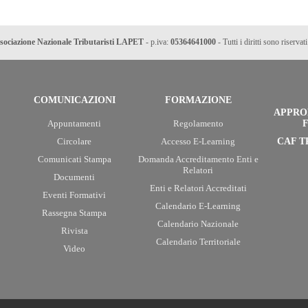
sociazione Nazionale Tributaristi LAPET
- p.iva:
05364641000
- Tutti i diritti sono riservati
COMUNICAZIONI
FORMAZIONE
APPRO
Appuntamenti
Regolamento
F
Circolare
Accesso E-Learning
CAF T
Comunicati Stampa
Domanda Accreditamento Enti e
Relatori
Documenti
Enti e Relatori Accreditati
Eventi Formativi
Calendario E-Learning
Rassegna Stampa
Calendario Nazionale
Rivista
Calendario Territoriale
Video