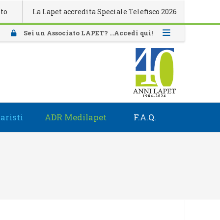
La Lapet accredita Speciale Telefisco 2026
Attivazione
Sei un Associato LAPET? ...Accedi qui!
aristi
ADR Medilapet
F.A.Q.