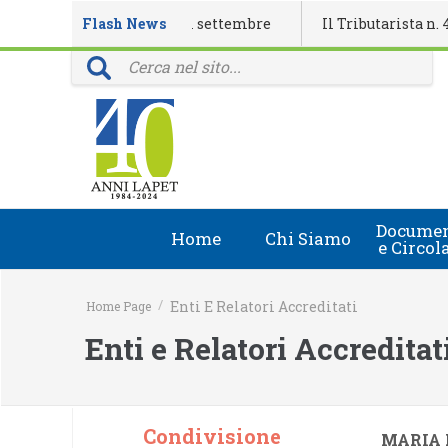
io eventi formativi di settembre
Flash News
Il Tributarista n. 4/2026
iali: 40 anni della rivista Il Tributarista
Documen
Home
Chi Siamo
e Circol
Chi Siamo
Circolari
/
Enti E Relatori Accreditati
Home Page
Lapet in Italia
Document
Enti e Relatori Accreditat
Guida lapet
Marchio Registrato
Condivisione
MARIA 
Contatti