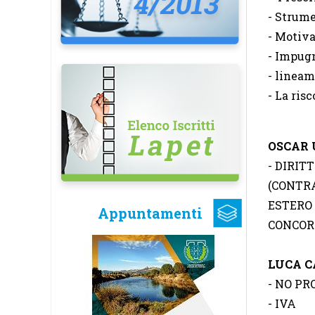
- Strume
- Motiva
- Impug
- lineam
- La ris
OSCAR 
- DIRIT
(CONTR
ESTERO
Appuntamenti
CONCOR
LUCA 
- NO PR
- IVA