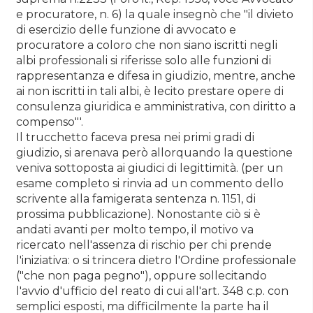
e procuratore, n. 6) la quale insegnò che "il divieto
di esercizio delle funzione di avvocato e
procuratore a coloro che non siano iscritti negli
albi professionali si riferisse solo alle funzioni di
rappresentanza e difesa in giudizio, mentre, anche
ai non iscritti in tali albi, è lecito prestare opere di
consulenza giuridica e amministrativa, con diritto a
compenso"'.
Il trucchetto faceva presa nei primi gradi di
giudizio, si arenava però allorquando la questione
veniva sottoposta ai giudici di legittimità. (per un
esame completo si rinvia ad un commento dello
scrivente alla famigerata sentenza n. 1151, di
prossima pubblicazione). Nonostante ciò si è
andati avanti per molto tempo, il motivo va
ricercato nell'assenza di rischio per chi prende
l'iniziativa: o si trincera dietro l'Ordine professionale
("che non paga pegno"), oppure sollecitando
l'avvio d'ufficio del reato di cui all'art. 348 c.p. con
semplici esposti, ma difficilmente la parte ha il