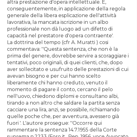
altra prestazione d'opera intellettuale. E,
conseguentemente, in applicazione della regola
generale della libera esplicazione dell'attività
lavorativa, la mancata iscrizione in un albo
professionale non dà luogo ad un difetto di
capacità nel prestatore d'opera contraente'.
La dottrina del tempo (cfr A. Muratti ) cosi
commentava: ''Questa sentenza, che non è la
prima del genere, dovrebbe servire a scoraggiare i
tentativi, poco originali, di quei clienti, che, dopo
aver sollecitato e usufruito delle prestazioni di cui
avevan bisogno e per cui hanno scelto
liberamente chi hanno creduto, venuto il
momento di pagare il conto, cercano il pelo
nell'uovo, chiedono diplomi e consultano albi,
tirando a non altro che saldare la partita senza
cacciare una lira, anzi, se possibile, richiamando
quelle poche che, per avventura, avessero già
fuori '. L'autore prosegue: ''Occorre qui
rammentare la sentenza 14.7.1955 della Corte
suprema n.2233 (Foro it., Rep. 1956, voce Avvocato