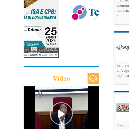
previsio
economic
convenzi
a
La prese
all’acq
applicat
Video
L'accord