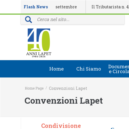
 eventi formativi di settembre
Flash News
Il Tributarista n. 4/2026 o
i: 40 anni della rivista Il Tributarista
Documen
Home
Chi Siamo
e Circol
Chi Siamo
Circolari
/
Convenzioni Lapet
Home Page
Lapet in Italia
Document
Convenzioni Lapet
Guida lapet
Marchio Registrato
Condivisione
Contatti