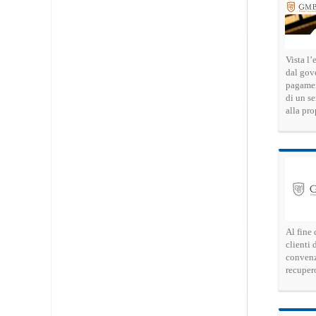
Vista l
dal gove
pagamen
di un se
alla pr
Al fine 
clienti 
convenz
recupero