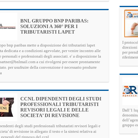
BNL GRUPPO BNP PARIBAS:
SOLUZIONI A 360° PER I
TRIBUTARISTI LAPET
I protoco
po bnp paribas mette a disposizione dei tributaristi lapet
direzioni 
ta dedicata e a condizioni agevolate, per venire incontro alle
per prend
 personali e professionali degli associati. e' a disposizione la
riferimen
 partner@bnlmail.com a cui rivolgersi per essere prontamente
tato. per usufruire della convenzione è necessario produrre
la
CCNL DIPENDENTI DEGLI STUDI
PROFESSIONALI TRIBUTARISTI
REVISORI LEGALI E DELLE
Dall’1 lu
SOCIETA’ DI REVISIONE
denominat
dell’agen
gruppo equ
endenti degli studi professionali tributaristi revisori legali e
cieta’ di revisione in allegato il testo e la sintesi relativa ai
 generali del rinnovo del ccnl