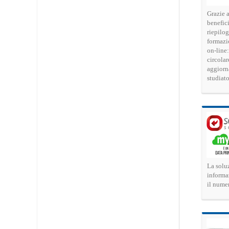
Grazie a
benefici
riepilog
formazio
on-line:
circola
aggiorn
studiato
La solu
informa
il numer