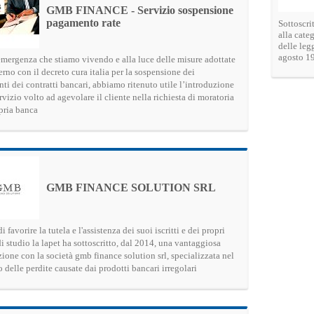
GMB FINANCE - Servizio sospensione
pagamento rate
Sottoscri
alla categ
delle leg
agosto 19
’emergenza che stiamo vivendo e alla luce delle misure adottate
rno con il decreto cura italia per la sospensione dei
ti dei contratti bancari, abbiamo ritenuto utile l’introduzione
rvizio volto ad agevolare il cliente nella richiesta di moratoria
opria banca
GMB FINANCE SOLUTION SRL
di favorire la tutela e l'assistenza dei suoi iscritti e dei propri
di studio la lapet ha sottoscritto, dal 2014, una vantaggiosa
ione con la società gmb finance solution srl, specializzata nel
 delle perdite causate dai prodotti bancari irregolari