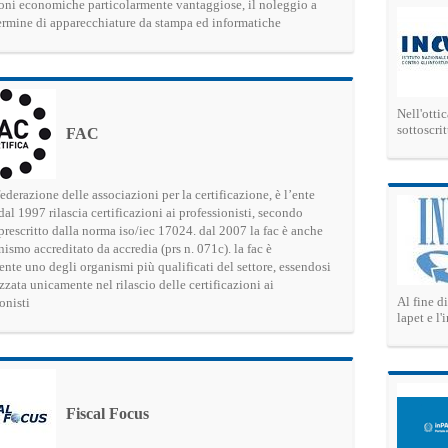
oni economiche particolarmente vantaggiose, il noleggio a
ermine di apparecchiature da stampa ed informatiche
Nell'otti
sottoscri
FAC
federazione delle associazioni per la certificazione, è l’ente
dal 1997 rilascia certificazioni ai professionisti, secondo
prescritto dalla norma iso/iec 17024. dal 2007 la fac è anche
ismo accreditato da accredia (prs n. 071c). la fac è
nte uno degli organismi più qualificati del settore, essendosi
zzata unicamente nel rilascio delle certificazioni ai
Al fine d
onisti
lapet e l
Fiscal Focus