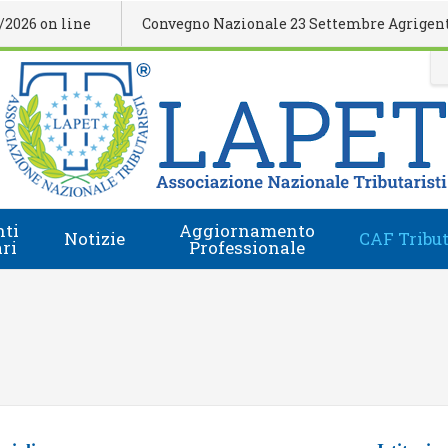
n line
Convegno Nazionale 23 Settembre Agrigento
ti
Aggiornamento
Notizie
CAF Tribut
ari
Professionale
Comunicati Stampa
Regolamento
i
Eventi Formativi
Accesso e-Learning
Rassegna Stampa
Domanda Accreditamento Enti e Relatori
Rivista
Enti e Relatori
Video
Calendario Nazionale