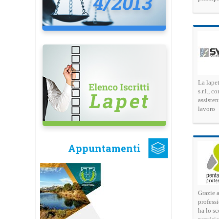
La lape
s.r.l., 
assisten
lavoro
Appuntamenti
Grazie a
professi
ha lo sc