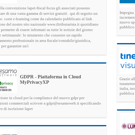
lla convenzione lapet-fiscal focus gli associati possono
Impegna l
are di una vasta gamma di servizi gratuiti. qui di seguito un
increment
o: corsi e-learning come da calendario pubblicato al link
nuovo spa
ne del nostro sito nazionale www.iltributarista.it quotidiano
pubblico
 permette di essere informati su tutte le notizie del giorno
re settimanale: lo strumento che consente un rapido
amento professionale in area fiscale/contabile/giuridica,
 per garantire un'i
GDPR - Piattaforma in Cloud
Grazie all
MyPrivacyXP
trasmette
italia, i
pubblica
zione in cloud per la compliance del nuovo gdpr per
zioni commerciali scrivere a gdpr@sesamoweb.it specificando
o di iscrizione lapet