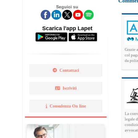
Commerc
Seguici su
Legge 14 gennaio 2013 N. 
Norma Uni 11511
Scarica l'app Lapet
Grazie a
col pag
da poliz
Contattaci
Iscriviti
Consulenza On line
La conv
legale d
condizi
avvocat