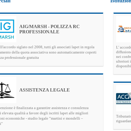
iali
Istituzion
4
Gallerie
Calendario e-Learning
Corsi in streaming
AIG/MARSH - POLIZZA RC
Calendario Territoriale
PROFESSIONALE
ll'accordo siglato nel 2008, tutti gli associati lapet in regola
L’ accordo
diffusion
amento della quota associativa sono automaticamente coperti
nei confr
za professionale gratuita
ulteriori
disponibi
ASSISTENZA LEGALE
enzione è finalizzata a garantire assistenza e consulenza
i elevata qualità a favore degli iscritti lapet alle migliori
Tributaris
oni economiche - studio legale “martini e mondelli –
riguardan
i"