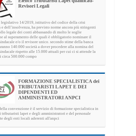
Elenco Tributaristi Lapet qualificati-
Revisori Legali
o legislativo 14/2019, istitutivo del codice della crisi
 e dell’insolvenza, ha previsto norme ancora più stringenti
ollo legale dei conti abbassando di molto le soglie
che al superamento delle quali è obbligatorio nominare il
sindacale e/o il revisore unico. secondo stime della banca
saranno 140.000 società a dover procedere alla nomina del
indacale rispetto alle 15.000 attuali per cui ci si attende la
i circa 500.000 compo
FORMAZIONE SPECIALISTICA dei
TRIBUTARISTI LAPET E DEI
DIPENDENTI ED
AMMINISTRATORI ANPCI
ella convenzione è il servizio di formazione specialistica in
i tributaristi lapet e degli amministratori e del personale
e degli enti locali aderenti all'anpci