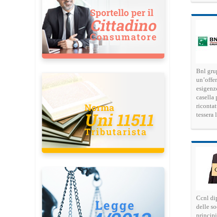
Bnl grup
un’offer
esigenze
casella
ricontat
tessera 
Ccnl dip
delle so
principi