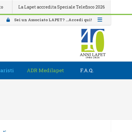
La Lapet accredita Speciale Telefisco 2026
Attivazione t
Sei un Associato LAPET? ...Accedi qui!
aristi
ADR Medilapet
F.A.Q.