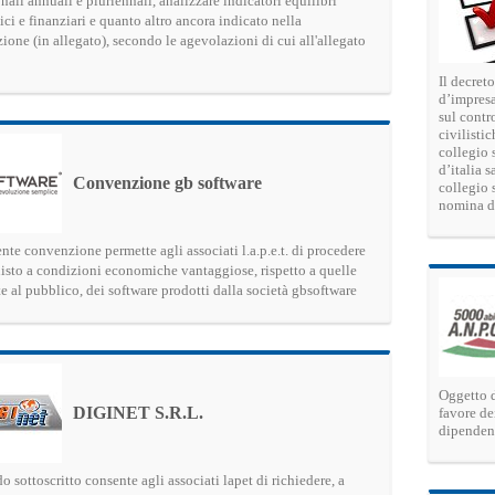
nali annuali e pluriennali, analizzare indicatori equilibri
i e finanziari e quanto altro ancora indicato nella
one (in allegato), secondo le agevolazioni di cui all'allegato
Il decret
d’impresa
sul contr
civilisti
collegio 
d’italia 
Convenzione gb software
collegio s
nomina d
nte convenzione permette agli associati l.a.p.e.t. di procedere
uisto a condizioni economiche vantaggiose, rispetto a quelle
e al pubblico, dei software prodotti dalla società gbsoftware
Oggetto d
DIGINET S.R.L.
favore de
dipendent
o sottoscritto consente agli associati lapet di richiedere, a