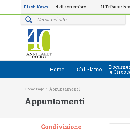
ndario eventi formativi di settembre
Flash News
Il Tributarista n. 4/
inciali: 40 anni della rivista Il Tributarista
Documen
Home
Chi Siamo
e Circol
Chi Siamo
Circolari
/
Appuntamenti
Home Page
Lapet in Italia
Document
Appuntamenti
Guida lapet
Marchio Registrato
Condivisione
Contatti