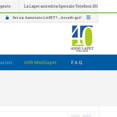
La Lapet accredita Speciale Telefisco 2026
Attivaz
Sei un Associato LAPET? ...Accedi qui!
aristi
ADR Medilapet
F.A.Q.