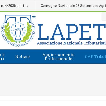
2026 on line
Convegno Nazionale 23 Settembre Agrigento
ti
Aggiornamento
Notizie
CAF Tribut
ari
Professionale
Comunicati Stampa
Regolamento
i
Eventi Formativi
Accesso e-Learning
Rassegna Stampa
Domanda Accreditamento Enti e Relatori
Rivista
Enti e Relatori
Video
Calendario Nazionale