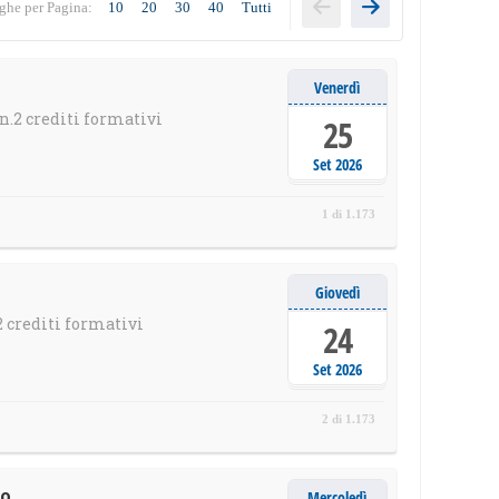
ghe per Pagina:
10
20
30
40
Tutti
Venerdì
n.2 crediti formativi
25
Set 2026
1 di 1.173
Giovedì
 crediti formativi
24
Set 2026
2 di 1.173
to
Mercoledì