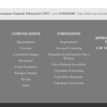
sociazione Nazionale Tributaristi LAPET
- p.iva:
05364641000
- Tutti i diritti sono riservati
COMUNICAZIONI
FORMAZIONE
APPRO
Appuntamenti
Regolamento
F
Circolare
Accesso E-Learning
CAF T
Comunicati Stampa
Domanda Accreditamento Enti e
Relatori
Documenti
Enti e Relatori Accreditati
Eventi Formativi
Calendario E-Learning
Rassegna Stampa
Calendario Nazionale
Rivista
Calendario Territoriale
Video