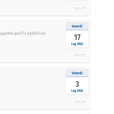
5 di 1.173
Venerdì
/4Dqgut8mgnaTlLApSBOrAG
17
Lug 2026
6 di 1.173
Venerdì
3
Lug 2026
7 di 1.173